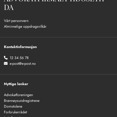
DA
Vårt personvern
Alminnelige oppdragsvilkår
Kontaktinformasjon
12 34 56 78

e-post@e-post.no

Nyttige lenker
Advokatforeningen
Brønnøysundregistrene
Domstolene
Forbrukerrådet