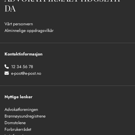
DA
Vårt personvern
Alminnelige oppdragsvilkår
Kontaktinformasjon
12 34 56 78

e-post@e-post.no

Nyttige lenker
Advokatforeningen
Brønnøysundregistrene
Domstolene
Forbrukerrådet