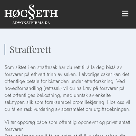
Strafferett
Som siktet i en straffesak har du rett til å la deg bistå av
forsvarer på ethvert trinn av saken. I alvorlige saker kan det
offentlige betale for bistanden under etterforskning. Ved
hovedforhandling (rettssak) vil du ha krav på forsvarer på
det offentliges bekostning, med unntak av enkelte
sakstyper, slik som foreksempel promillekjøring. Hos oss vil
du få en rask vurdering av spørsmålet om utgiftsdekningen.
Vi tar oppdrag både som offentlig oppnevnt og privat antatt
forsvarer.
Det kan lønne seg å få en advokat til å vurdere saken din